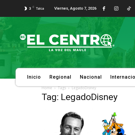
C
Viernes, Agosto 7, 2026
3
Talca
Inicio
Regional
Nacional
Internaci
Home
Tags
LegadoDisney
Tag: LegadoDisney