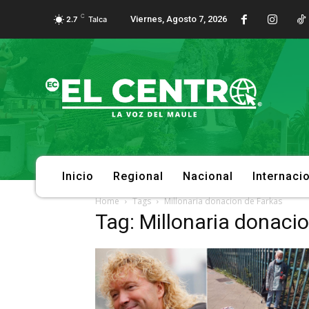
C
Viernes, Agosto 7, 2026
2.7
Talca
Inicio
Regional
Nacional
Internaci
Home
Tags
Millonaria donacion de Farkas
Tag: Millonaria donaci