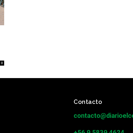
0
Contacto
contacto@diarioelce
+56 9 5839 4624