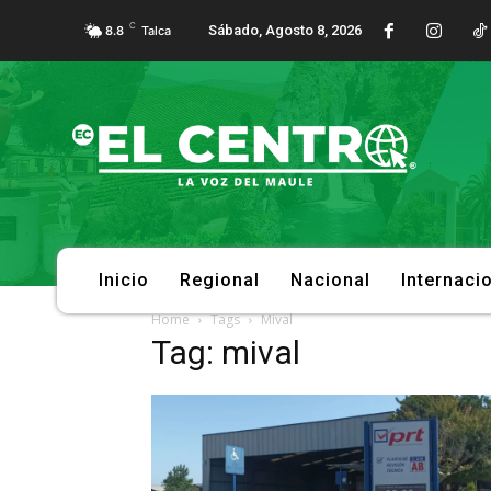
C
Sábado, Agosto 8, 2026
8.8
Talca
Inicio
Regional
Nacional
Internaci
Home
Tags
Mival
Tag: mival