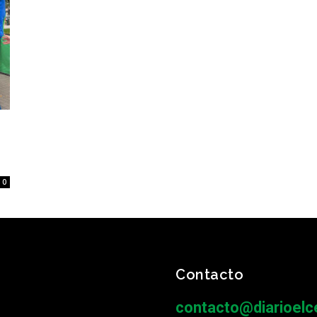
0
Contacto
contacto@diarioelce