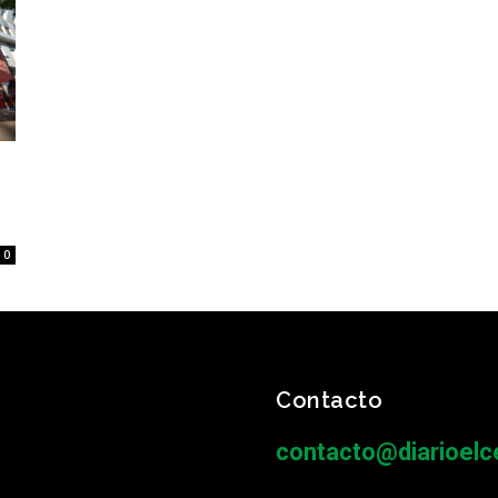
0
Contacto
contacto@diarioelce