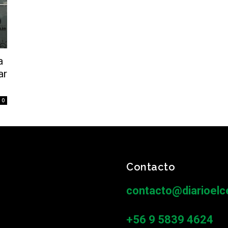
a
ar
0
Contacto
contacto@diarioelce
+56 9 5839 4624