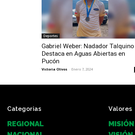
Deportes
Gabriel Weber: Nadador Talquino
Destaca en Aguas Abiertas en
Pucón
Victoria Olivos
-
Enero 7, 2024
Categorias
Valores
REGIONAL
MISIÓN
NACIONAL
VISIÓN