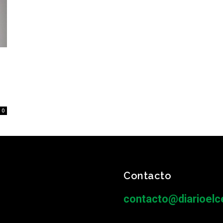
0
Contacto
contacto@diarioelce