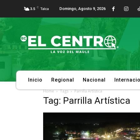
C
Domingo, Agosto 9, 2026
3.5
Talca
Inicio
Regional
Nacional
Internaci
Home
Tags
Parrilla Artística
Tag: Parrilla Artística