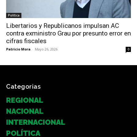
Política
Libertarios y Republicanos impulsan AC
contra exministro Grau por presunto error en
cifras fiscales
Patricio Mora
-
Mayo 26, 2026
0
Categorias
REGIONAL
NACIONAL
INTERNACIONAL
POLÍTICA