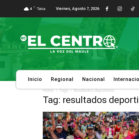
C
Viernes, Agosto 7, 2026
4
Talca
Inicio
Regional
Nacional
Internaci
Home
Tags
Resultados deportivos
Tag: resultados deport