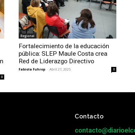
Regional
Fortalecimiento de la educación
pública: SLEP Maule Costa crea
ón
Red de Liderazgo Directivo
Fabiola Fuhrop
-
Abril 27, 2025
0
0
Contacto
contacto@diarioelce