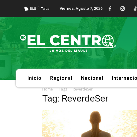
C
Viernes, Agosto 7, 2026
10.8
Talca
Inicio
Regional
Nacional
Internaci
Home
Tags
ReverdeSer
Tag: ReverdeSer