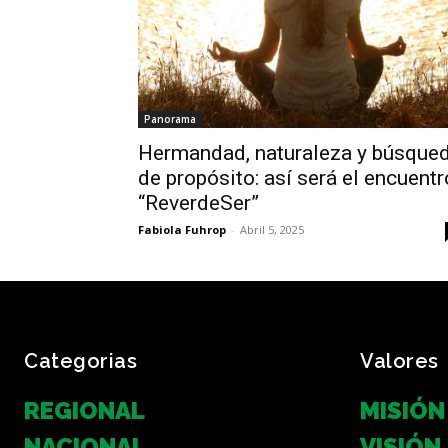
Panorama
Hermandad, naturaleza y búsque
de propósito: así será el encuentr
“ReverdeSer”
Fabiola Fuhrop
-
Abril 5, 2025
Categorias
Valores
REGIONAL
MISIÓN
NACIONAL
VISIÓN