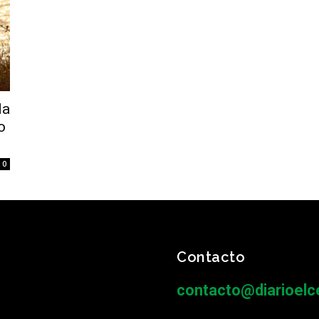
da
o
0
Contacto
contacto@diarioelce