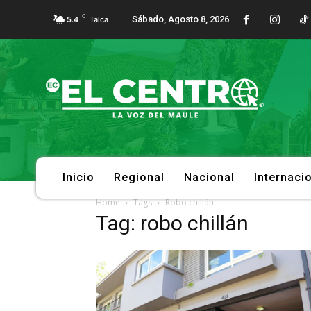
C
Sábado, Agosto 8, 2026
5.4
Talca
Inicio
Regional
Nacional
Internaci
Home
Tags
Robo chillán
Tag: robo chillán