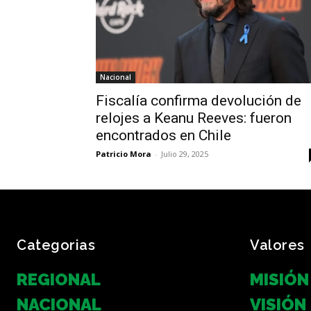
Nacional
Fiscalía confirma devolución de
relojes a Keanu Reeves: fueron
encontrados en Chile
Patricio Mora
-
Julio 29, 2025
Categorias
Valores
REGIONAL
MISIÓN
NACIONAL
VISIÓN