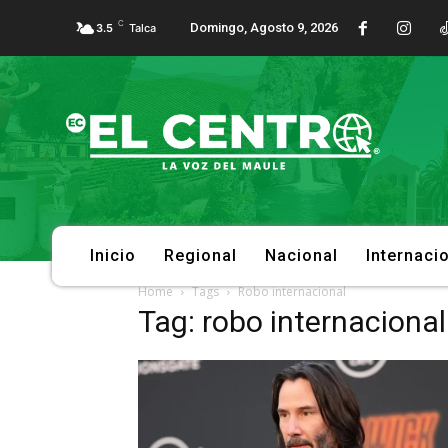
C
Domingo, Agosto 9, 2026
3.5
Talca
Inicio
Regional
Nacional
Internaci
Home
Tags
Robo internacional
Tag: robo internacional