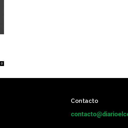
0
Contacto
contacto@diarioelce