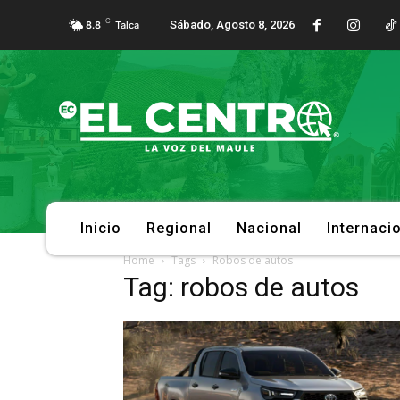
C
Sábado, Agosto 8, 2026
8.8
Talca
Inicio
Regional
Nacional
Internaci
Home
Tags
Robos de autos
Tag: robos de autos