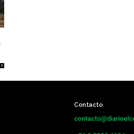
,
0
Contacto
contacto@diarioelce