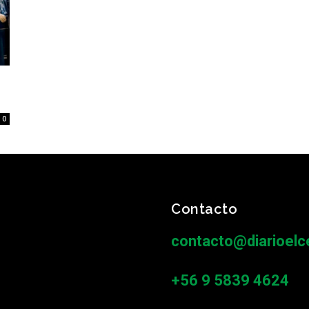
0
Contacto
contacto@diarioelce
+56 9 5839 4624