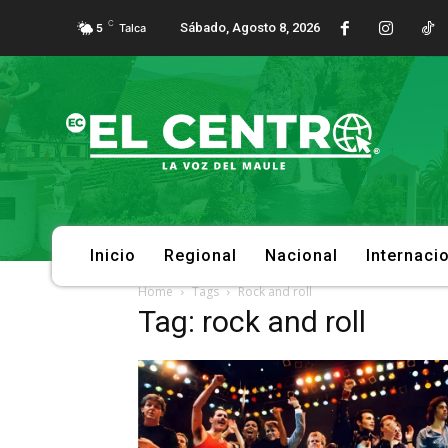
C
Sábado, Agosto 8, 2026
5
Talca
Inicio
Regional
Nacional
Internaci
Home
Tags
Rock and roll
Tag: rock and roll