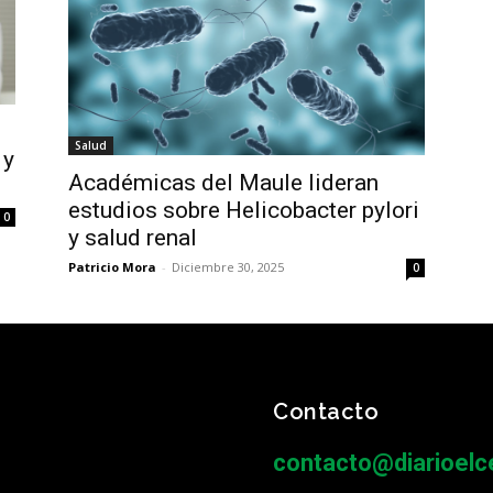
Salud
 y
Académicas del Maule lideran
estudios sobre Helicobacter pylori
0
y salud renal
Patricio Mora
-
Diciembre 30, 2025
0
Contacto
contacto@diarioelce