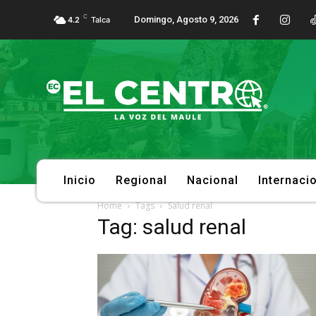
C
Domingo, Agosto 9, 2026
4.2
Talca
Inicio
Regional
Nacional
Internaci
Home
Tags
Salud renal
Tag: salud renal