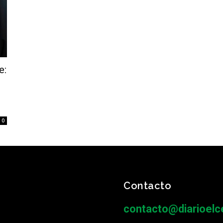
e:
0
Contacto
contacto@diarioelce