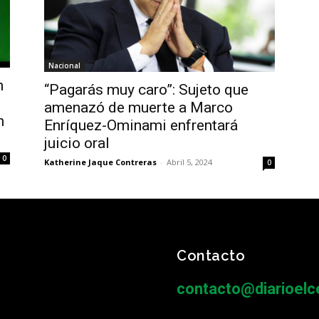
Nacional
n
“Pagarás muy caro”: Sujeto que
amenazó de muerte a Marco
n
Enríquez-Ominami enfrentará
juicio oral
0
Katherine Jaque Contreras
-
Abril 5, 2024
0
Contacto
contacto@diarioelce