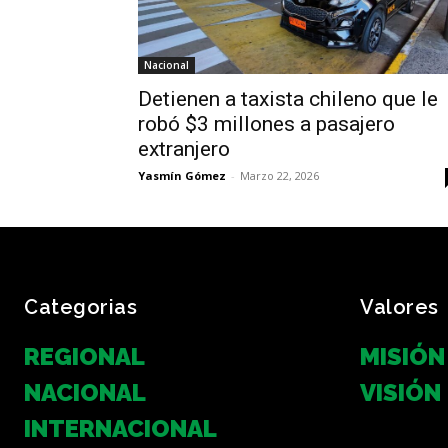
Nacional
Detienen a taxista chileno que le
robó $3 millones a pasajero
extranjero
Yasmín Gómez
-
Marzo 22, 2026
Categorias
Valores
REGIONAL
MISIÓN
NACIONAL
VISIÓN
INTERNACIONAL