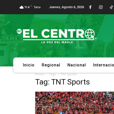
C
Jueves, Agosto 6, 2026
11.4
Talca
Inicio
Regional
Nacional
Internaci
Home
Tags
TNT Sports
Tag: TNT Sports