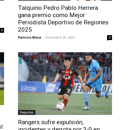
Talquino Pedro Pablo Herrera
gana premio como Mejor
Periodista Deportivo de Regiones
2025
0
Patricio Mora
-
Diciembre 29, 2025
0
Deportes
Rangers sufre expulsión,
el
incidentes y derrota por 2-0 en