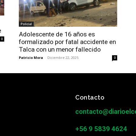
Policial
e
Adolescente de 16 años es
0
formalizado por fatal accidente en
Talca con un menor fallecido
Patricio Mora
-
Diciembre 22, 2025
0
Contacto
contacto@diarioelce
+56 9 5839 4624