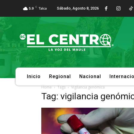
C
Sábado, Agosto 8, 2026
5.9
Talca
Inicio
Regional
Nacional
Internaci
Home
Tags
Vigilancia genómica
Tag: vigilancia genómi