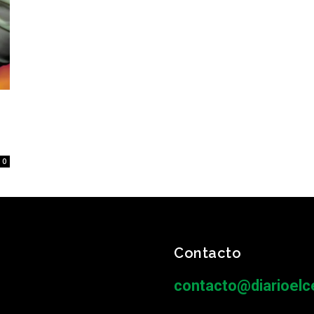
0
Contacto
contacto@diarioelce