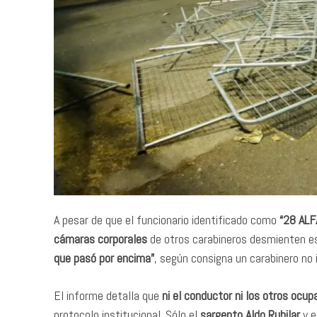
A pesar de que el funcionario identificado como
“28 ALF
cámaras corporales
de otros carabineros desmienten es
que pasó por encima”
, según consigna un carabinero no 
El informe detalla que
ni el conductor ni los otros ocu
protocolo institucional. Sólo el
sargento Aldo Rubilar
y e