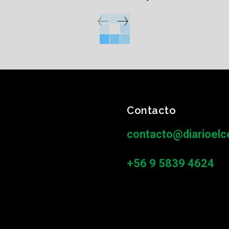
Contacto
contacto@diarioelce
+56 9 5839 4624