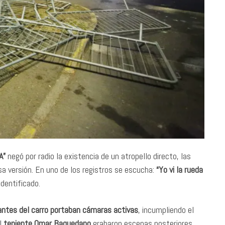
A”
negó por radio la existencia de un atropello directo, las
a versión. En uno de los registros se escucha:
“Yo vi la rueda
identificado.
pantes del carro portaban cámaras activas
, incumpliendo el
l
teniente Omar Baquedano
grabaron escenas posteriores,