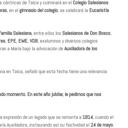
les céntricas de Talca y culminará en el
Colegio Salesianos
oras
, en el
gimnasio del colegio
, se celebrará la
Eucaristía
amilia Salesiana
, entre ellos los
Salesianos de Don Bosco
,
res
,
EPE
,
EME
,
VDB
, exalumnos y diversos colegios
ran a María bajo la advocación de
Auxiliadora de los
iana en Talca, señaló que esta fecha tiene una relevancia
 todo momento. En este año jubilar, le pedimos que nos
una expresión de un legado que se remonta a
1814
, cuando el
ría Auxiliadora, instaurando así su festividad el
24 de mayo
.