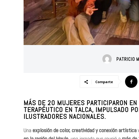
PATRICIO 
Comparte
MÁS DE 20 MUJERES PARTICIPARON EN
TERAPÉUTICO EN TALCA, IMPULSADO P
ILUSTRADORES NACIONALES.
Una
explosión de color, creatividad y conexión artística
v
en la región del Maule
, una jornada que reunió a
más de 