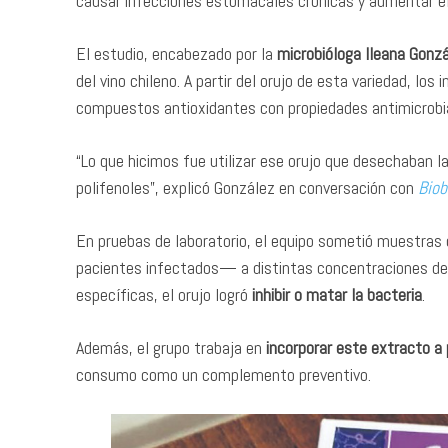
causar infecciones estomacales crónicas y aumentar el
El estudio, encabezado por la
microbióloga Ileana Gonz
del vino chileno. A partir del orujo de esta variedad, los
compuestos antioxidantes con propiedades antimicrobi
“Lo que hicimos fue utilizar ese orujo que desechaban l
polifenoles”, explicó González en conversación con
Biob
En pruebas de laboratorio, el equipo sometió muestras
pacientes infectados— a distintas concentraciones de
específicas, el orujo logró
inhibir o matar la bacteria
.
Además, el grupo trabaja en
incorporar este extracto a
consumo como un complemento preventivo.