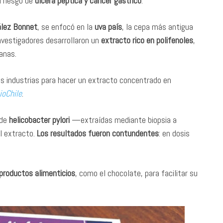
 riesgo de
úlcera péptica y cáncer gástrico
.
ález Bonnet
, se enfocó en la
uva país
, la cepa más antigua
 investigadores desarrollaron un
extracto rico en polifenoles
,
anas.
as industrias para hacer un extracto concentrado en
ioChile
.
 de
helicobacter pylori
—extraídas mediante biopsia a
l extracto.
Los resultados fueron contundentes
: en dosis
 productos alimenticios
, como el chocolate, para facilitar su