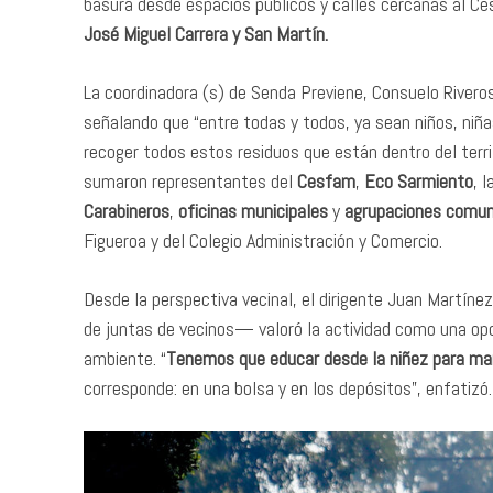
basura desde espacios públicos y calles cercanas al Ce
José Miguel Carrera y San Martín.
La coordinadora (s) de Senda Previene, Consuelo Riveros
señalando que “entre todas y todos, ya sean niños, ni
recoger todos estos residuos que están dentro del territ
sumaron representantes del
Cesfam
,
Eco Sarmiento
, l
Carabineros
,
oficinas municipales
y
agrupaciones comun
Figueroa y del Colegio Administración y Comercio.
Desde la perspectiva vecinal, el dirigente Juan Martíne
de juntas de vecinos— valoró la actividad como una op
ambiente. “
Tenemos que educar desde la niñez para man
corresponde: en una bolsa y en los depósitos”, enfatizó.