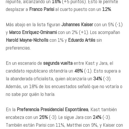
repunte, alcanzando un
16%
(+5 puntos). Esto le permite
desplazar a
Franco Parisi
al cuarto puesto con un
12%
.
Más abajo en la lista figuran
Johannes Kaiser
con un 5% (-1)
y
Marco Enríquez-Ominami
con un 2% (+1). Los acompañan
Harold Mayne-Nicholls
con 1% y
Eduardo Artés
sin
preferencias.
En un escenario de
segunda vuelta
entre Kast y Jara, el
candidato republicano obtendría un
48%
(-1). Esto supera a
la abanderada oficialista, quien alcanzaría un
34%
(-3).
Además, un 18% de los encuestados señaló que no votaría o
no sabe por quién lo haría.
En la
Preferencia Presidencial Espontánea
, Kast también
encabeza con un
25%
(-3). Le sigue Jara con
24%
(-3).
También están Parisi con 11%, Matthei con 9%, y Kaiser con