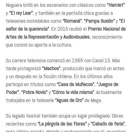
Noguera brilló en los escenarios con clásicos como
“Hamlet”
y
“El rey Lear”
, y también en la pantalla chica gracias a
teleseries inolvidables como
“Romané”
,
“Pampa Ilusión”
y
“El
señor de la querencia”
. En 2015 recibió el
Premio Nacional de
Artes de la Representación y Audiovisuales
, reconocimiento
que coronó su aporte a la cultura.
Su carrera televisiva comenzó en 1965 con Canal 13. Más
tarde protagonizó
“Machos”
, producción que marcó un antes
y un después en la ficción chilena. En los últimos años
participó en títulos como
“Casa de Muñecos”
,
“Juegos de
Poder”
,
“Pobre Novio”
y
“Cómo la vida misma”
. Actualmente
trabajaba en la teleserie
“Aguas de Oro”
de Mega.
Su legado teatral también ocupa un lugar privilegiado. Obras
recientes como
“La pérgola de las flores”
y
“Caballo de feria”
,
esta última escrita, dirigida y protagonizada por él, muestran