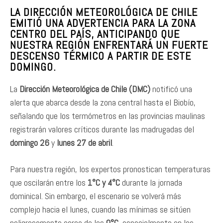
LA DIRECCIÓN METEOROLÓGICA DE CHILE
EMITIÓ UNA ADVERTENCIA PARA LA ZONA
CENTRO DEL PAÍS, ANTICIPANDO QUE
NUESTRA REGIÓN ENFRENTARÁ UN FUERTE
DESCENSO TÉRMICO A PARTIR DE ESTE
DOMINGO.
La
Dirección Meteorológica de Chile (DMC)
notificó una
alerta que abarca desde la zona central hasta el Biobío,
señalando que los termómetros en las provincias maulinas
registrarán valores críticos durante las madrugadas del
domingo 26
y
lunes 27 de abril
.
Para nuestra región, los expertos pronostican temperaturas
que oscilarán entre los
1°C y 4°C
durante la jornada
dominical. Sin embargo, el escenario se volverá más
complejo hacia el lunes, cuando las mínimas se sitúen
peligrosamente cerca de los
0°C
, especialmente en los