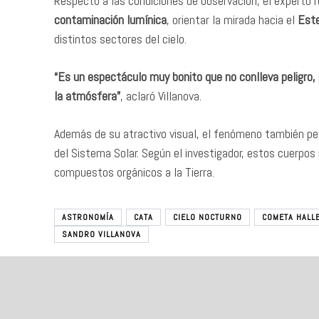
Respecto a las condiciones de observación, el expert
contaminación lumínica
, orientar la mirada hacia el
Est
distintos sectores del cielo.
“Es un espectáculo muy bonito que no conlleva peligro
la atmósfera”
, aclaró Villanova.
Además de su atractivo visual, el fenómeno también per
del Sistema Solar. Según el investigador, estos cuerpos 
compuestos orgánicos a la Tierra.
ASTRONOMÍA
CATA
CIELO NOCTURNO
COMETA HALL
SANDRO VILLANOVA