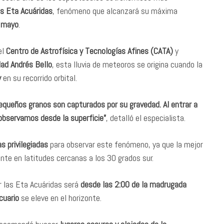
os Eta Acuáridas
, fenómeno que alcanzará su máxima
e mayo
.
el
Centro de Astrofísica y Tecnologías Afines (CATA)
y
dad Andrés Bello
, esta lluvia de meteoros se origina cuando la
y
en su recorrido orbital.
pequeños granos son capturados por su gravedad. Al entrar a
observamos desde la superficie”
, detalló el especialista.
s privilegiadas
para observar este fenómeno, ya que la mejor
ente en latitudes cercanas a los 30 grados sur.
r las Eta Acuáridas será
desde las 2:00 de la madrugada
cuario
se eleve en el horizonte.