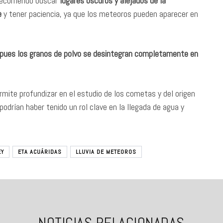
o recomendó buscar
lugares oscuros y alejados de la
e
y tener paciencia, ya que los meteoros pueden aparecer en
, pues los granos de polvo se desintegran completamente en
mite profundizar en el estudio de los cometas y del origen
podrían haber tenido un rol clave en la llegada de agua y
EY
ETA ACUÁRIDAS
LLUVIA DE METEOROS