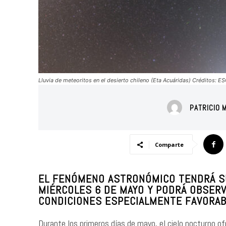
Lluvia de meteoritos en el desierto chileno (Eta Acuáridas) Créditos: ES
PATRICIO 
Comparte
EL FENÓMENO ASTRONÓMICO TENDRÁ SU
MIÉRCOLES 6 DE MAYO Y PODRÁ OBSERV
CONDICIONES ESPECIALMENTE FAVORAB
Durante los primeros días de mayo, el cielo nocturno 