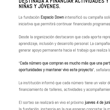
DESTINADA A FINANCIAR ACTIVIDADES Y
NIÑAS Y JÓVENES.
La fundación
Espacio Down
intensificó su campaña solid
iniciativa que permitirá continuar financiando programas 
Desde la organización destacaron que cada aporte repr
aprendizaje, inclusión y desarrollo personal. La campañ
generar apoyo permanente hacia el trabajo que realiza l
“
Cada número que compran es mucho más que una partic
oportunidades y mantener vivo este proyecto
”, señalar
La institución informó que cada número tiene un valor 
financiamiento de talleres, actividades y acompañamien
El sorteo se realizará en vivo el próximo
jueves 4 de jun
la fundación, instancia en la que esperan concretar la 