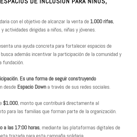
 ESPACIOS DE INCLUSIÓN PARA NIÑOS,
aria con el objetivo de alcanzar la venta de
1.000 rifas
,
y actividades dirigidas a niños, niñas y jóvenes.
esenta una ayuda concreta para fortalecer espacios de
a busca además incentivar la participación de la comunidad y
a fundación.
ipación. Es una forma de seguir construyendo
on desde
Espacio Down
a través de sus redes sociales.
de
$1.000
, monto que contribuirá directamente al
to para las familias que forman parte de la organización.
io a las 17:00 horas
, mediante las plataformas digitales de
meta trazada para esta campaña solidaria.