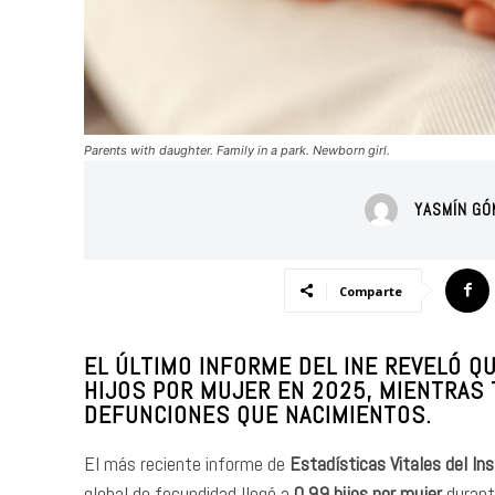
Parents with daughter. Family in a park. Newborn girl.
YASMÍN G
Comparte
EL ÚLTIMO INFORME DEL INE REVELÓ QU
HIJOS POR MUJER EN 2025, MIENTRAS 
DEFUNCIONES QUE NACIMIENTOS.
El más reciente informe de
Estadísticas Vitales del In
global de fecundidad llegó a
0,99 hijos por mujer
durante