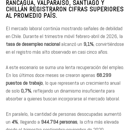
RANCAGUA, VALPARAÍSO, SANTIAGO Y
CHILLÁN REGISTRARON CIFRAS SUPERIORES
AL PROMEDIO PAÍS.
El mercado laboral continúa mostrando señales de debilidad
en Chile. Durante el trimestre móvil febrero-abril de 2026, la
tasa de desempleo nacional
alcanzó un
9,1%
, convirtiéndose
en el registro más alto observado en casi cinco años.
A este escenario se suma una lenta recuperación del empleo.
En los últimos doce meses se crearon apenas
68.299
puestos de trabajo
, lo que representa un crecimiento anual
de solo
0,7%
, reflejando un dinamismo insuficiente para
absorber a quienes buscan incorporarse al mercado laboral.
En paralelo, la cantidad de personas desocupadas aumentó
un
4%
, llegando a
944.794 personas
, la cifra más elevada
desde el trimestre septiembre-noviembre de 2020.