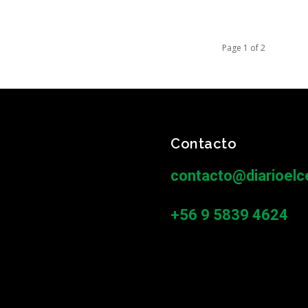
Page 1 of 2
Contacto
contacto@diarioelce
+56 9 5839 4624