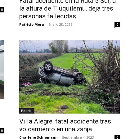
Fatal accidente en la Ruta 5 Sur, a
la altura de Tiuquilemu, deja tres
0
personas fallecidas
Patricio Mora
-
Enero 28, 2025
0
Policial
Villa Alegre: fatal accidente tras
volcamiento en una zanja
0
Charlene Schipmann
-
Septiembre 4, 2023
0