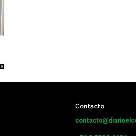
0
Contacto
contacto@diarioelce