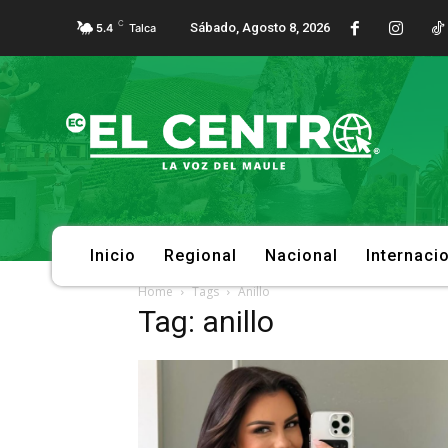
C
Sábado, Agosto 8, 2026
5.4
Talca
Inicio
Regional
Nacional
Internaci
Home
Tags
Anillo
Tag: anillo