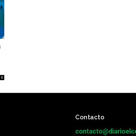
a
0
Contacto
contacto@diarioelce