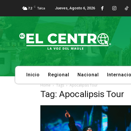
C
Jueves, Agosto 6, 2026
7.2
Talca
Inicio
Regional
Nacional
Internaci
Home
Tags
Apocalipsis Tour
Tag: Apocalipsis Tour