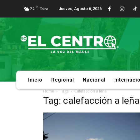
C
Jueves, Agosto 6, 2026
7.2
Talca
Inicio
Regional
Nacional
Internaci
Home
Tags
Calefacción a leña
Tag: calefacción a leña