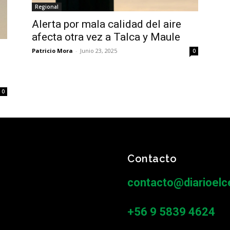
Regional
Alerta por mala calidad del aire
afecta otra vez a Talca y Maule
Patricio Mora
-
Junio 23, 2025
0
0
Contacto
contacto@diarioelce
+56 9 5839 4624