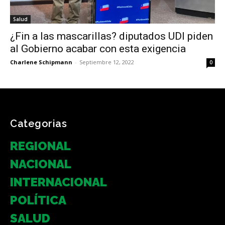
Salud
¿Fin a las mascarillas? diputados UDI piden
al Gobierno acabar con esta exigencia
Charlene Schipmann
-
Septiembre 12, 2022
0
Categorias
REGIONAL
NACIONAL
INTERNACIONAL
POLÍTICA
SALUD