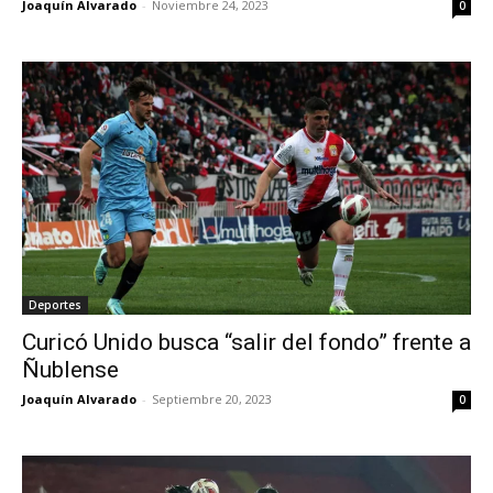
Joaquín Alvarado
-
Noviembre 24, 2023
0
Deportes
Curicó Unido busca “salir del fondo” frente a
Ñublense
Joaquín Alvarado
-
Septiembre 20, 2023
0