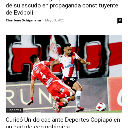
de su escudo en propaganda constituyente
de Evópoli
Charlene Schipmann
-
Mayo 3, 2023
0
Deportes
Curicó Unido cae ante Deportes Copiapó en
un partido con polémica