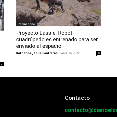
Internacional
Proyecto Lassie: Robot
cuadrúpedo es entrenado para ser
enviado al espacio
Katherine Jaque Contreras
-
Abril 16, 2024
0
0
Contacto
contacto@diarioelce