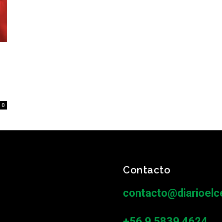
0
Contacto
contacto@diarioelce
+56 9 5839 4624