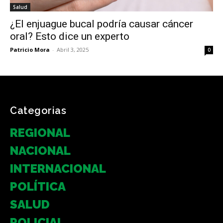
Salud
¿El enjuague bucal podría causar cáncer
oral? Esto dice un experto
Patricio Mora
-
Abril 3, 2025
0
Categorias
REGIONAL
NACIONAL
INTERNACIONAL
POLÍTICA
SALUD
POLICIAL