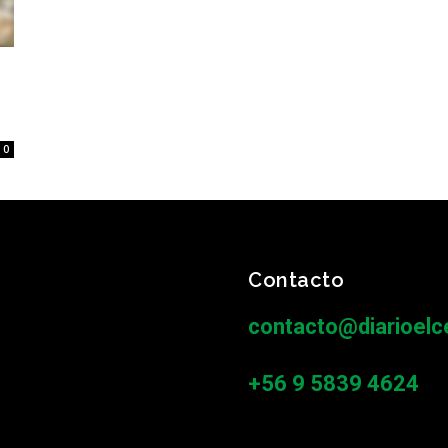
0
Contacto
contacto@diarioelce
+56 9 5839 4624