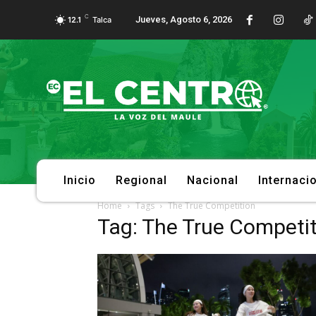
C
Jueves, Agosto 6, 2026
12.1
Talca
Inicio
Regional
Nacional
Internaci
Home
Tags
The True Competition
Tag: The True Competi