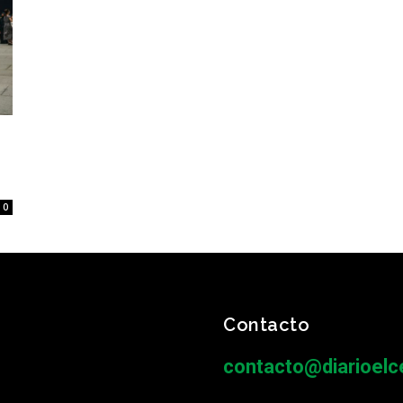
0
Contacto
contacto@diarioelce