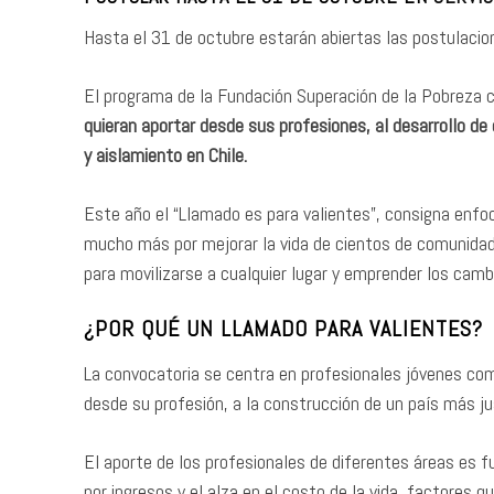
Hasta el 31 de octubre estarán abiertas las postulacio
El programa de la Fundación Superación de la Pobreza
quieran aportar desde sus profesiones, al desarrollo de
y aislamiento en Chile.
Este año el “Llamado es para valientes”, consigna enfo
mucho más por mejorar la vida de cientos de comunidade
para movilizarse a cualquier lugar y emprender los cambi
¿POR QUÉ UN LLAMADO PARA VALIENTES?
La convocatoria se centra en profesionales jóvenes com
desde su profesión, a la construcción de un país más jus
El aporte de los profesionales de diferentes áreas es
por ingresos y el alza en el costo de la vida, factores