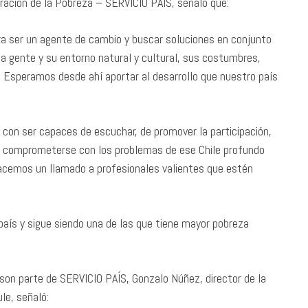
peración de la Pobreza – SERVICIO PAÍS, señaló que:
ara ser un agente de cambio y buscar soluciones en conjunto
la gente y su entorno natural y cultural, sus costumbres,
. Esperamos desde ahí aportar al desarrollo que nuestro país
e con ser capaces de escuchar, de promover la participación,
de comprometerse con los problemas de ese Chile profundo
 hacemos un llamado a profesionales valientes que estén
país y sigue siendo una de las que tiene mayor pobreza
e son parte de SERVICIO PAÍS, Gonzalo Núñez, director de la
le, señaló: