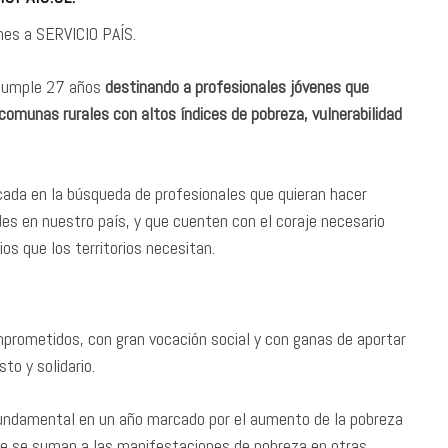
nes a SERVICIO PAÍS.
 cumple 27 años
destinando a profesionales jóvenes que
 comunas rurales con altos índices de pobreza, vulnerabilidad
cada en la búsqueda de profesionales que quieran hacer
s en nuestro país, y que cuenten con el coraje necesario
os que los territorios necesitan.
prometidos, con gran vocación social y con ganas de aportar
to y solidario.
 fundamental en un año marcado por el aumento de la pobreza
 que se suman a las manifestaciones de pobreza en otras