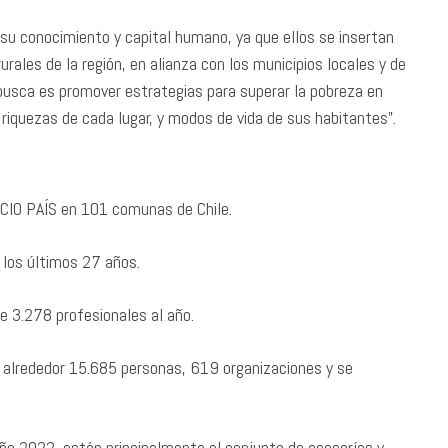
 su conocimiento y capital humano, ya que ellos se insertan
ales de la región, en alianza con los municipios locales y de
busca es promover estrategias para superar la pobreza en
 riquezas de cada lugar, y modos de vida de sus habitantes”.
IO PAÍS en 101 comunas de Chile.
 los últimos 27 años.
e 3.278 profesionales al año.
 alrededor 15.685 personas, 619 organizaciones y se
año 2022, están principalmente el conjunto de asesorías y