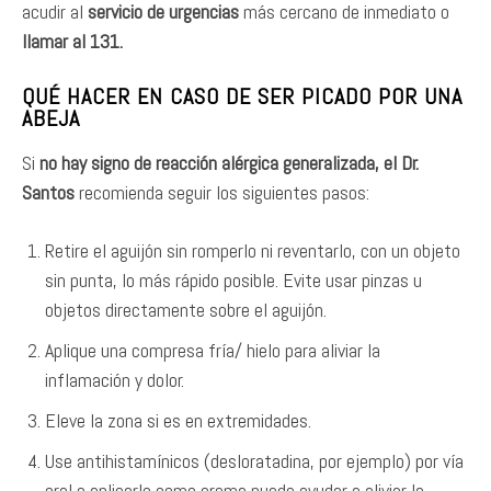
acudir al
servicio de urgencias
más cercano de inmediato o
llamar al 131.
QUÉ HACER EN CASO DE SER PICADO POR UNA
ABEJA
Si
no hay signo de reacción alérgica generalizada, el Dr.
Santos
recomienda seguir los siguientes pasos:
Retire el aguijón sin romperlo ni reventarlo, con un objeto
sin punta, lo más rápido posible. Evite usar pinzas u
objetos directamente sobre el aguijón.
Aplique una compresa fría/ hielo para aliviar la
inflamación y dolor.
Eleve la zona si es en extremidades.
Use antihistamínicos (desloratadina, por ejemplo) por vía
oral o aplicarlo como crema puede ayudar a aliviar la