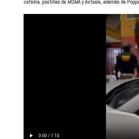
cafeína, pastillas de MDMA y éxtasis, además de Poppe